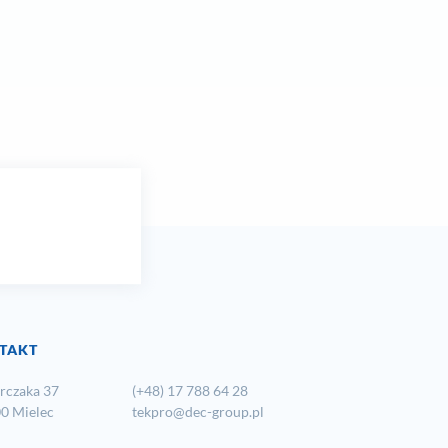
TAKT
orczaka 37
(+48) 17 788 64 28
0 Mielec
lp.puorg-ced@orpket